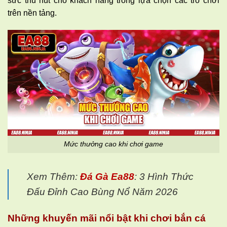
sức thu hút cho khách hàng trong lựa chọn các trò chơi
trên nền tảng.
Mức thưởng cao khi chơi game
Xem Thêm:
Đá Gà Ea88
: 3 Hình Thức
Đấu Đỉnh Cao Bùng Nổ Năm 2026
Những khuyến mãi nổi bật khi chơi bắn cá