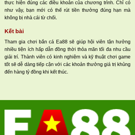
thực hiện đúng các điều khoản của chương trình. Chỉ có
như vậy, bạn mới có thể rút tiền thưởng đúng hạn mà
không bị nhà cái từ chối.
Kết bài
Tham gia chơi bắn cá Ea88 sẽ giúp hội viên tận hưởng
nhiều tiện ích hấp dẫn đồng thời thỏa mãn tối đa nhu cầu
giải trí. Thành viên có kinh nghiệm và kỹ thuật chơi game
tốt sẽ dễ dàng tiếp cận với các khoản thưởng giá trị khủng
đến hàng tỷ đồng khi kết thúc.