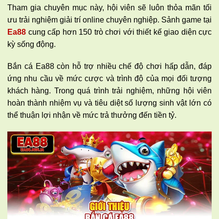
Tham gia chuyên mục này, hội viên sẽ luôn thỏa mãn tối
ưu trải nghiệm giải trí online chuyên nghiệp. Sảnh game tại
Ea88
cung cấp hơn 150 trò chơi với thiết kế giao diện cực
kỳ sống động.
Bắn cá Ea88 còn hỗ trợ nhiều chế độ chơi hấp dẫn, đáp
ứng nhu cầu về mức cược và trình độ của mọi đối tượng
khách hàng. Trong quá trình trải nghiệm, những hội viên
hoàn thành nhiệm vụ và tiêu diệt số lượng sinh vật lớn có
thể thuận lợi nhận về mức trả thưởng đến tiền tỷ.